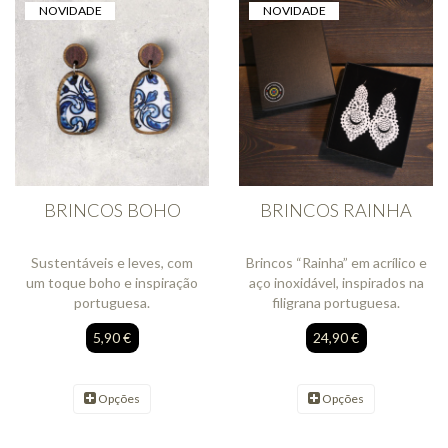
NOVIDADE
NOVIDADE
BRINCOS BOHO
BRINCOS RAINHA
Sustentáveis e leves, com
Brincos “Rainha” em acrílico e
um toque boho e inspiração
aço inoxidável, inspirados na
portuguesa.
filigrana portuguesa.
5,90 €
24,90 €
Opções
Opções