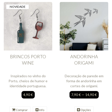
NOVIDADE
BRINCOS PORTO
ANDORINHA
WINE
ORIGAMI
Inspirados no vinho do
Decoração de parede em
Porto, cheios de humor e
forma de andorinha em
identidade portuguesa.
cortes de origami.
4,90 €
7,90 € — 14,90 €
Comprar
Info
Opções