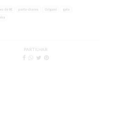
xo de 8€
porta-chaves
Origami
gato
ira
PARTILHAR